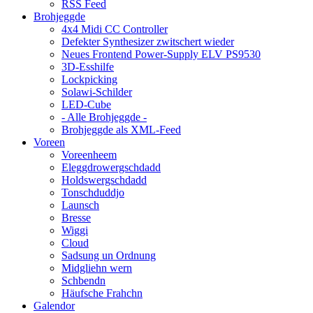
RSS Feed
Brohjeggde
4x4 Midi CC Controller
Defekter Synthesizer zwitschert wieder
Neues Frontend Power-Supply ELV PS9530
3D-Esshilfe
Lockpicking
Solawi-Schilder
LED-Cube
- Alle Brohjeggde -
Brohjeggde als XML-Feed
Voreen
Voreenheem
Eleggdrowergschdadd
Holdswergschdadd
Tonschduddjo
Launsch
Bresse
Wiggi
Cloud
Sadsung un Ordnung
Midgliehn wern
Schbendn
Häufsche Frahchn
Galendor