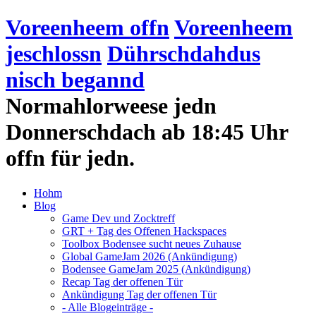
Voreenheem offn
Voreenheem
jeschlossn
Dührschdahdus
nisch begannd
Normahlorweese jedn
Donnerschdach ab 18:45 Uhr
offn für jedn.
Hohm
Blog
Game Dev und Zocktreff
GRT + Tag des Offenen Hackspaces
Toolbox Bodensee sucht neues Zuhause
Global GameJam 2026 (Ankündigung)
Bodensee GameJam 2025 (Ankündigung)
Recap Tag der offenen Tür
Ankündigung Tag der offenen Tür
- Alle Blogeinträge -